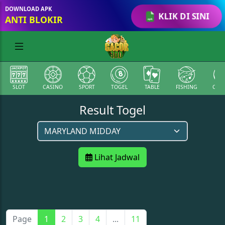
DOWNLOAD APK
KLIK DI SINI
ANTI BLOKIR
SLOT
CASINO
SPORT
TOGEL
TABLE
FISHING
COCK
Result Togel
Lihat Jadwal
Page
1
2
3
4
...
11