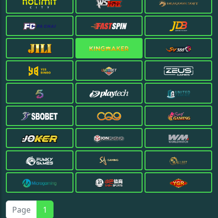
Page
1