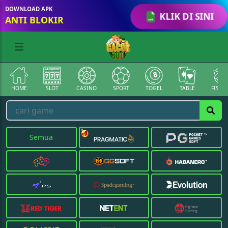
DOWNLOAD APK
KLIK DI SINI
ANTI BLOKIR
SLOT
CASINO
SPORT
TOGEL
TABLE
FISHING
COCK
Semua