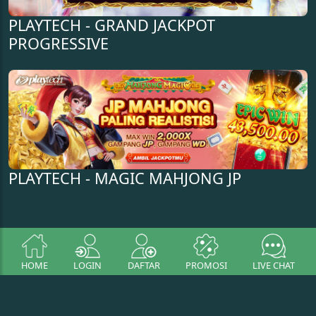
PLAYTECH - GRAND JACKPOT
PROGRESSIVE
PLAYTECH - MAGIC MAHJONG JP
HOME
LOGIN
DAFTAR
PROMOSI
LIVE CHAT