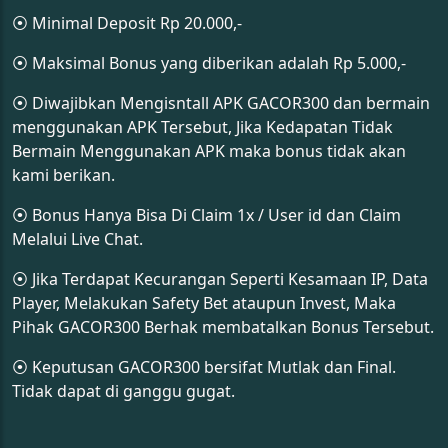
⦿ Minimal Deposit Rp 20.000,-
⦿ Maksimal Bonus yang diberikan adalah Rp 5.000,-
⦿ Diwajibkan Mengisntall APK GACOR300 dan bermain
menggunakan APK Tersebut, Jika Kedapatan Tidak
Bermain Menggunakan APK maka bonus tidak akan
kami berikan.
⦿ Bonus Hanya Bisa Di Claim 1x / User id dan Claim
Melalui Live Chat.
⦿ Jika Terdapat Kecurangan Seperti Kesamaan IP, Data
Player, Melakukan Safety Bet ataupun Invest, Maka
Pihak GACOR300 Berhak membatalkan Bonus Tersebut.
⦿ Keputusan GACOR300 bersifat Mutlak dan Final.
Tidak dapat di ganggu gugat.