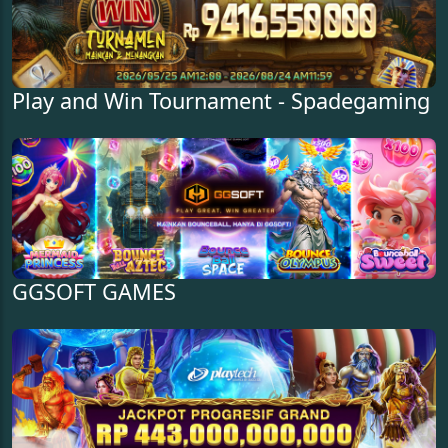
Play and Win Tournament - Spadegaming
GGSOFT GAMES