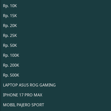
Rp. 10K
Rp. 15K
Rp. 20K
Rp. 25K
Rp. 50K
Rp. 100K
Rp. 200K
Rp. 500K
LAPTOP ASUS ROG GAMING
IPHONE 17 PRO MAX
MOBIL PAJERO SPORT