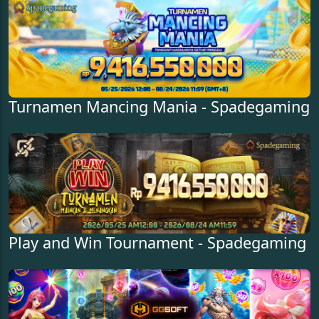
Turnamen Mancing Mania - Spadegaming
Play and Win Tournament - Spadegaming