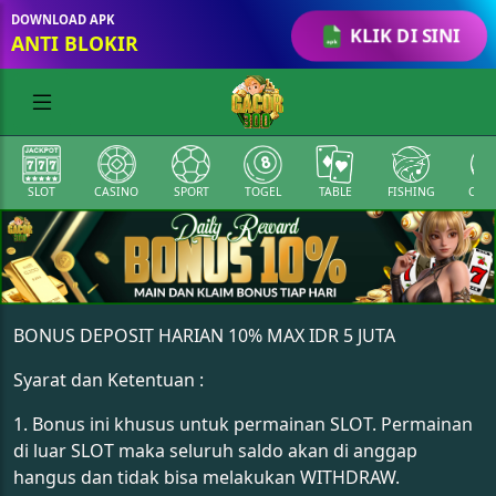
DOWNLOAD APK
KLIK DI SINI
ANTI BLOKIR
SLOT
CASINO
SPORT
TOGEL
TABLE
FISHING
COCK
BONUS DEPOSIT HARIAN 10% MAX IDR 5 JUTA
Syarat dan Ketentuan :
1. Bonus ini khusus untuk permainan SLOT. Permainan
di luar SLOT maka seluruh saldo akan di anggap
hangus dan tidak bisa melakukan WITHDRAW.