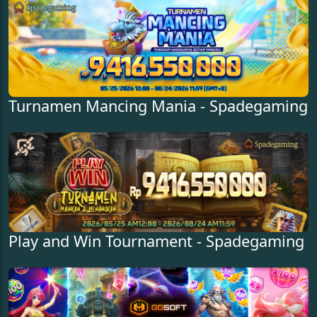
Turnamen Mancing Mania - Spadegaming
Play and Win Tournament - Spadegaming