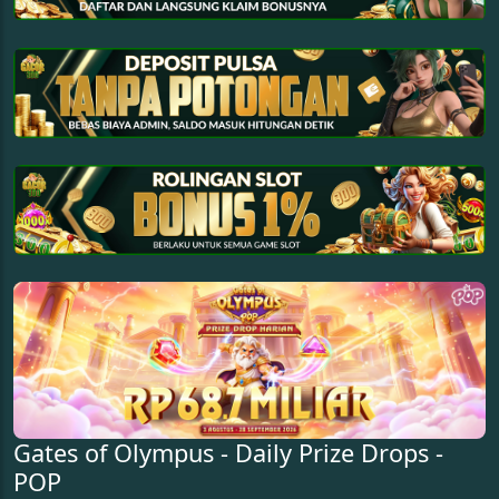
Gates of Olympus - Daily Prize Drops -
POP