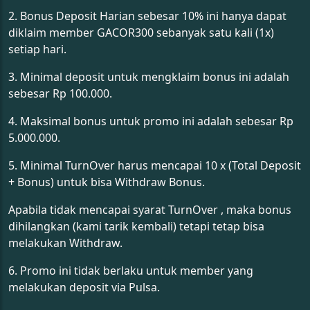
2. Bonus Deposit Harian sebesar 10% ini hanya dapat
diklaim member GACOR300 sebanyak satu kali (1x)
setiap hari.
3. Minimal deposit untuk mengklaim bonus ini adalah
sebesar Rp 100.000.
4. Maksimal bonus untuk promo ini adalah sebesar Rp
5.000.000.
5. Minimal TurnOver harus mencapai 10 x (Total Deposit
+ Bonus) untuk bisa Withdraw Bonus.
Apabila tidak mencapai syarat TurnOver , maka bonus
dihilangkan (kami tarik kembali) tetapi tetap bisa
melakukan Withdraw.
6. Promo ini tidak berlaku untuk member yang
melakukan deposit via Pulsa.