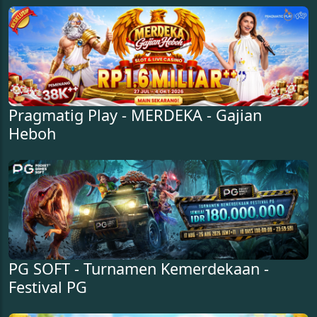
Pragmatig Play - MERDEKA - Gajian
Heboh
PG SOFT - Turnamen Kemerdekaan -
Festival PG