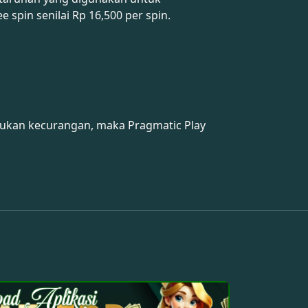
spin senilai Rp 16,500 per spin.
emukan kecurangan, maka Pragmatic Play