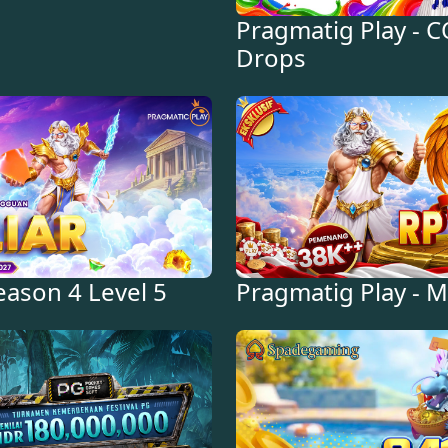
Pragmatig Play -
Drops
ason 4 Level 5
Pragmatig Play - 