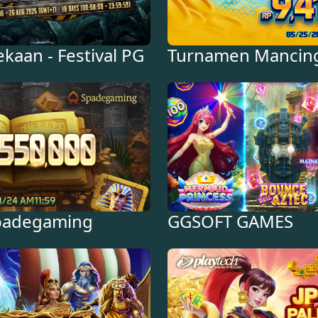
aan - Festival PG
Turnamen Mancing
Spadegaming
GGSOFT GAMES