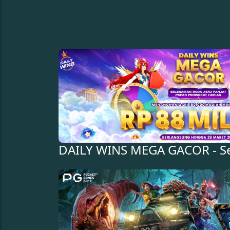
DAILY WINS MEGA GACOR - Se