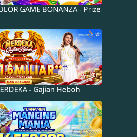
 COLOR GAME BONANZA - Prize
MERDEKA - Gajian Heboh