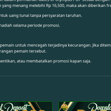
yang menang melebihi Rp 16,500, maka akan diberikan free 
ntuk uang tunai tanpa persyaratan taruhan.
hadiah selama periode promosi.
as pemain untuk mencegah terjadinya kecurangan. Jika dit
rangan pemain tersebut.
entikan, atau membatalkan promosi kapan saja.