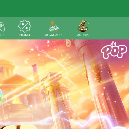
ADE
PROMO
MEGAGACOR
ANUBIS