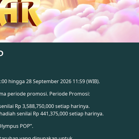
P
2:00 hingga 28 September 2026 11:59 (WIB).
lama periode promosi. Periode Promosi:
nilai Rp 3,588,750,000 setiap harinya.
diah senilai Rp 441,375,000 setiap harinya.
 Olympus POP”.
 taruhan yang digunakan untuk